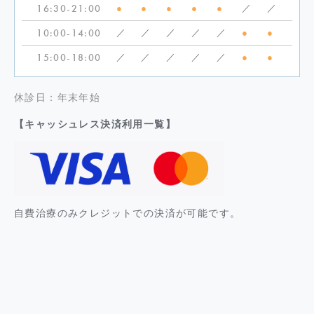
16:30-21:00
●
●
●
●
●
／
／
10:00-14:00
／
／
／
／
／
●
●
15:00-18:00
／
／
／
／
／
●
●
休診日：年末年始
【キャッシュレス決済利用一覧】
自費治療のみクレジットでの決済が可能です。