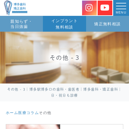
MENU
インプラント
親知らず・
矯正無料相談
当日抜歯
無料相談
その他 - 3
その他 - 3｜博多駅博多口の歯科・歯医者｜博多歯科・矯正歯科｜
日・祝日も診療
ホーム
医療コラム
その他