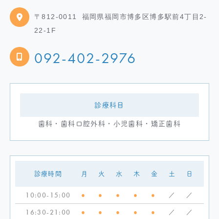
〒812-0011
福岡県福岡市博多区博多駅前4丁目2-
22-1F
092-402-2976
診療科目
歯科・歯科口腔外科・小児歯科・矯正歯科
診療時間
月
火
水
木
金
土
日
10:00-15:00
●
●
●
●
●
／
／
16:30-21:00
●
●
●
●
●
／
／